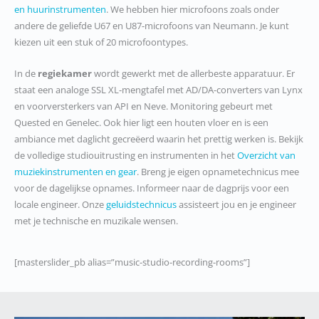
en huurinstrumenten
.
We hebben hier microfoons
zoals onder
andere
de geliefde
U67 en U87
-microfoons
van Neumann.
Je kunt
kiezen uit
een stuk of 20 microfoon
types.
In de
regiekamer
wordt gewerkt met de allerbeste apparatuur. Er
staat een analoge SSL XL-mengtafel met AD/DA-converters van Lynx
en voorversterkers van API en Neve. Monitoring gebeurt met
Quested en Genelec. Ook hier ligt een houten vloer en is een
ambiance met daglicht gecreëerd waarin het prettig werken is. Bekijk
de volledige studiouitrusting en instrumenten in het
Overzicht van
muziekinstrumenten en gear
. Breng je eigen opnametechnicus mee
voor de dagelijkse opnames. Informeer naar de dagprijs voor een
locale engineer. Onze
geluidstechnicus
assisteert jou en je engineer
met je technische en muzikale wensen.
[masterslider_pb alias=”music-studio-recording-rooms”]