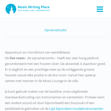
Ga
naar
de
inhoud
Opnamestudio
Apparatuur en microfoons van wereldklasse
De
live room
– de opnameruimte – heeft een zeer hoog plafond
gecombineerd met een houten vloer. De akoestiek is daardoor goed.
Er is daglicht en een prachtige view op de omliggende groene
heuvels vanuit elke positie in de live room. Vanuit hier speel je
samen met mensen in de Music Lounge in de villa.
Je kunt gebruik maken van de backline, onze uitgebreide
standaarduitrusting van instrumenten en versterkers. Probeer eens
een andere sound uit door bijvoorbeeld een bouzouki of een
pedalsteel te gebruiken uit de
Lijst bijzondere muziekinstrumenten